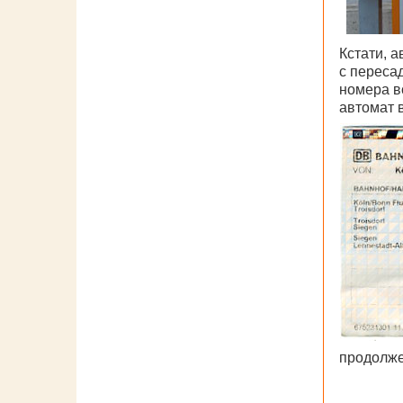
Кстати, 
с переса
номера в
автомат 
продолж