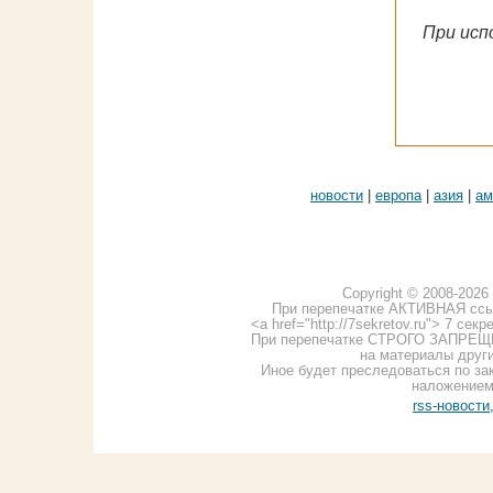
При исп
новости
|
европа
|
азия
|
ам
Copyright © 2008-2026 7
При перепечатке АКТИВНАЯ ссы
<a href="http://7sekretov.ru"> 7 се
При перепечатке СТРОГО ЗАПРЕЩЕ
на материалы других
Иное будет преследоваться по за
наложением
rss-новости