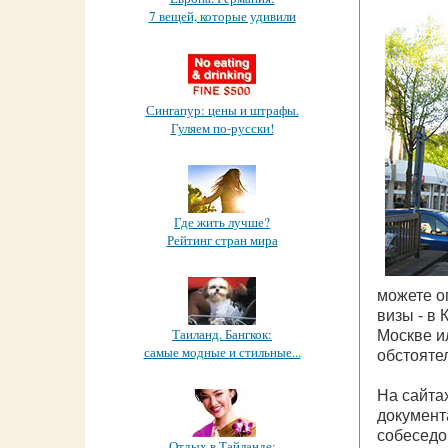
7 вещей, которые удивили
Сингапур: цены и штрафы.
Гуляем по-русски!
Где жить лучше?
Рейтинг стран мира
можете о
визы - в
Таиланд. Бангкок:
Москве и
самые модные и стильные...
обстояте
На сайта
документ
собеседо
Отдых в Тайланде: