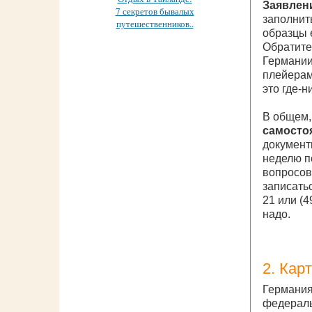
Заявлени
7 секретов бывалых
заполнит
путешественников..
образцы 
Обратите
Германии
плейерам
это где-н
В общем,
самосто
документ
неделю п
вопросов
записать
21 или (4
надо.
2. Кар
Германия
федераль