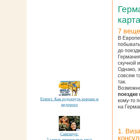
Герма
карт
7 веще
В Европе
побывать
до поезд
Германия
скучной 
Однако, э
совсем т
так.
Возможн
поездке
Египет. Как отдохнуть хорошо и
кому-то п
недорого
на Герма
1. Виз
Сингапур:
консул
7 самых интересных мест