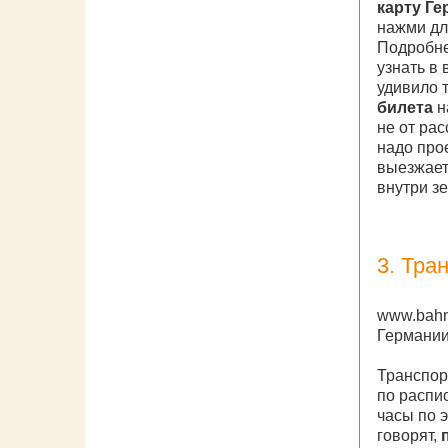
карту Г
нажми дл
Подробне
узнать в
удивило 
билета
н
не от рас
надо прое
выезжает
внутри з
3. Тра
www.bahn
Германи
Транспор
по распи
часы по э
говорят,