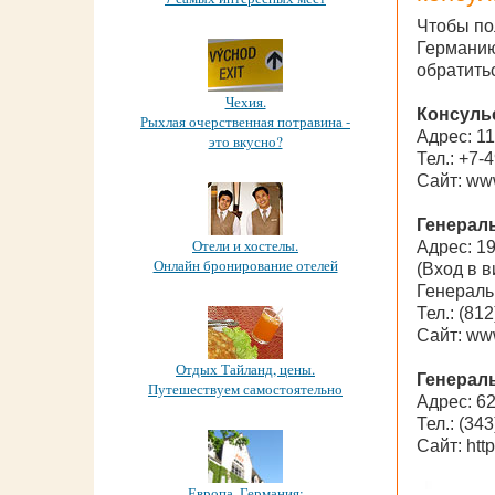
Чтобы по
Германию
обратить
Чехия.
Консуль
Рыхлая очерственная потравина -
Адрес: 11
это вкусно?
Тел.: +7-
Сайт: ww
Генерал
Отели и хостелы.
Адрес: 19
Онлайн бронирование отелей
(Вход в 
Генераль
Тел.: (81
Сайт: www
Отдых Тайланд, цены.
Генерал
Путешествуем самостоятельно
Адрес: 6
Тел.: (34
Сайт: http
Европа. Германия: