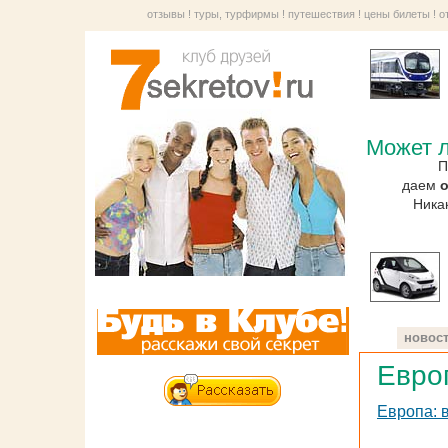
отзывы
!
туры, турфирмы
!
путешествия
!
цены билеты
!
о
Может л
П
даем
Ника
новос
Евро
Европа: 