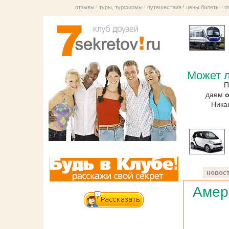
отзывы
!
туры, турфирмы
!
путешествия
!
цены билеты
!
о
Может л
П
даем
Ника
новос
Амер